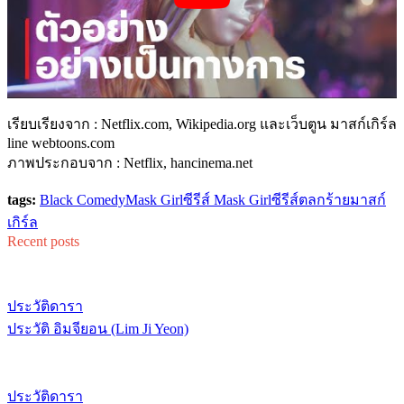
เรียบเรียงจาก : Netflix.com, Wikipedia.org และเว็บตูน มาสก์เกิร์ล
line webtoons.com
ภาพประกอบจาก : Netflix, hancinema.net
tags:
Black Comedy
Mask Girl
ซีรีส์ Mask Girl
ซีรีส์ตลกร้าย
มาสก์
เกิร์ล
Recent posts
ประวัติดารา
ประวัติ อิมจียอน (Lim Ji Yeon)
ประวัติดารา