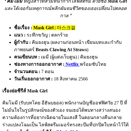
❛
คิมโมมี
หญิงสาวที่สวมหน้ากากไลฟ์สตรีม ด้วยชื่อ
Mask Girl
และได้เจอกับเหตุการณ์พลิกผันจนชีวิตของเธอเปลี่ยนไปตลอด
กาล ❜
ชื่อเรื่อง :
Mask Girl
| 마스크걸
แนว :
ระทึกขวัญ | ตลกร้าย
ผู้กำกับ :
คิมยงฮุน (ผลงานก่อนหน้า เขียนบทและกำกับ
ภาพยนตร์
Beasts Clawing At Straws
)
คนเขียนบท :
เมมี (ผู้แต่งเว็บตูน) | คิมยงฮุน
ช่องทางการออกอากาศ :
Netflix
พร้อมซับไทย
จำนวนตอน :
7 ตอน
วันเริ่มออกอากาศ :
18 สิงหาคม 2566
เรื่องย่อซีรีส์ Mask Girl
คิมโมมี (รับบทโดย อีฮันบยอล) พนักงานบัญชีออฟฟิศวัย 27 ปี ที่
ไม่มั่นใจในรูปลักษณ์ของตัวเอง จนเธอได้พบทางสว่างสนอง
ความต้องการที่อยากเฉิดฉายในแสงสี ในตอนกลางคืนกลาย
ร่างแปลงโฉมเป็น ไลฟ์สตรีมเมอร์ทรงสะบึมที่ปกปิดใบหน้าไว้ใต้