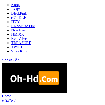
Kpop
Aespa
BlackPink
(G)I-DLE
ITZY
LE SSERAFIM
NewJeans
NMIXX
Red Velvet
TREASURE
TWICE
Stray Kids
ข่าวบันเทิง
Home
หนังใหม่