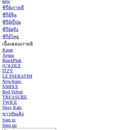
new
ซีรี่ย์เกาหลี
ซีรีย์จีน
ซีรีย์ญี่ปุ่น
ซีรีย์ฝรั่ง
ซีรีย์ไทย
เนื้อเพลงเกาหลี
Kpop
Aespa
BlackPink
(G)I-DLE
ITZY
LE SSERAFIM
NewJeans
NMIXX
Red Velvet
TREASURE
TWICE
Stray Kids
ข่าวบันเทิง
Sign in
Sign up