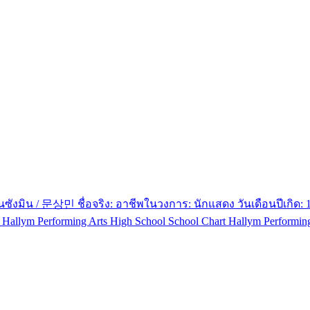
ซังมิน / 문상민 ชื่อจริง: อาชีพในวงการ: นักแสดง วันเดือนปีเกิด: 1
 Hallym Performing Arts High School School Chart Hallym Performing