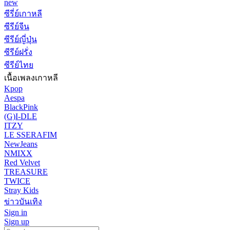
new
ซีรี่ย์เกาหลี
ซีรีย์จีน
ซีรีย์ญี่ปุ่น
ซีรีย์ฝรั่ง
ซีรีย์ไทย
เนื้อเพลงเกาหลี
Kpop
Aespa
BlackPink
(G)I-DLE
ITZY
LE SSERAFIM
NewJeans
NMIXX
Red Velvet
TREASURE
TWICE
Stray Kids
ข่าวบันเทิง
Sign in
Sign up