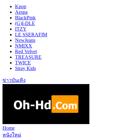
Kpop
Aespa
BlackPink
(G)I-DLE
ITZY
LE SSERAFIM
NewJeans
NMIXX
Red Velvet
TREASURE
TWICE
Stray Kids
ข่าวบันเทิง
Home
หนังใหม่