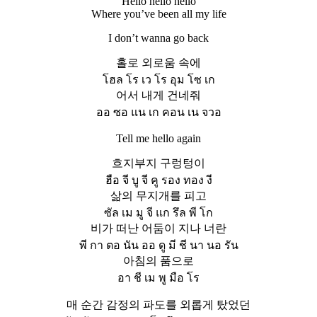
Hello hello hello
Where you’ve been all my life
I don’t wanna go back
홀로 외로움 속에
โฮล โร เว โร อุม โซ เก
어서 내게 건네줘
ออ ซอ แน เก คอน เน จวอ
Tell me hello again
흐지부지 구렁텅이
ฮือ จี บู จี คู รอง ทอง งี
삶의 무지개를 피고
ซัล เม มู จี แก รึล พี โก
비가 떠난 어둠이 지나 너란
พี กา ตอ นัน ออ ดู มี ชี นา นอ รัน
아침의 품으로
อา ชี เม พู มือ โร
매 순간 감정의 파도를 외롭게 탔었던