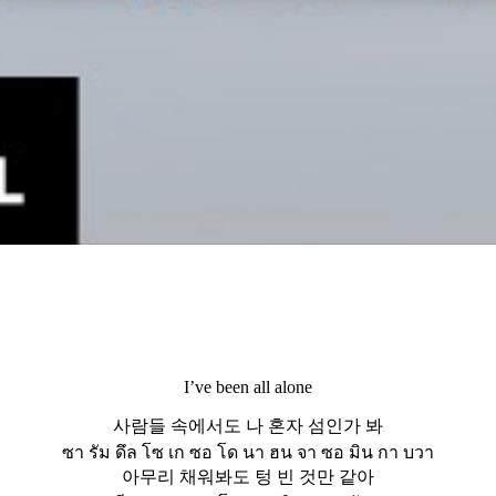
I’ve been all alone
사람들 속에서도 나 혼자 섬인가 봐
ซา รัม ดึล โซ เก ซอ โด นา ฮน จา ซอ มิน กา บวา
아무리 채워봐도 텅 빈 것만 같아