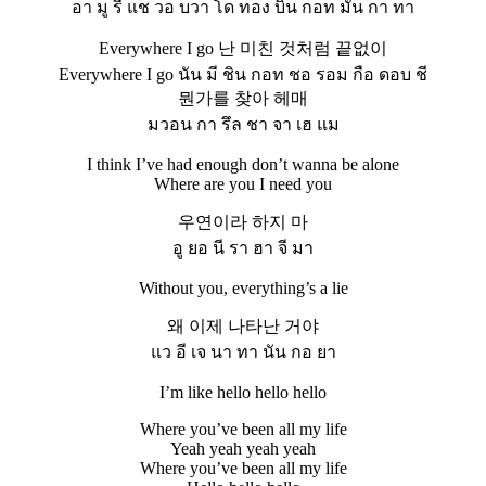
อา มู รี แช วอ บวา โด ทอง บิน กอท มัน กา ทา
Everywhere I go 난 미친 것처럼 끝없이
Everywhere I go นัน มี ชิน กอท ชอ รอม กือ ดอบ ชี
뭔가를 찾아 헤매
มวอน กา รึล ชา จา เฮ แม
I think I’ve had enough don’t wanna be alone
Where are you I need you
우연이라 하지 마
อู ยอ นี รา ฮา จี มา
Without you, everything’s a lie
왜 이제 나타난 거야
แว อี เจ นา ทา นัน กอ ยา
I’m like hello hello hello
Where you’ve been all my life
Yeah yeah yeah yeah
Where you’ve been all my life