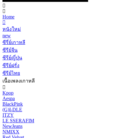
Home
หนังใหม่
new
ซีรี่ย์เกาหลี
ซีรีย์จีน
ซีรีย์ญี่ปุ่น
ซีรีย์ฝรั่ง
ซีรีย์ไทย
เนื้อเพลงเกาหลี
Kpop
Aespa
BlackPink
(G)I-DLE
ITZY
LE SSERAFIM
NewJeans
NMIXX
Red Velvet