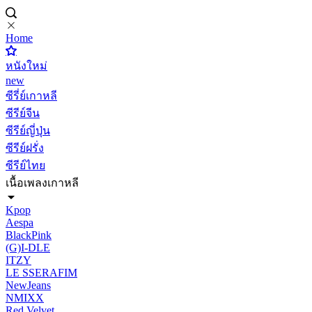
Home
หนังใหม่
new
ซีรี่ย์เกาหลี
ซีรีย์จีน
ซีรีย์ญี่ปุ่น
ซีรีย์ฝรั่ง
ซีรีย์ไทย
เนื้อเพลงเกาหลี
Kpop
Aespa
BlackPink
(G)I-DLE
ITZY
LE SSERAFIM
NewJeans
NMIXX
Red Velvet