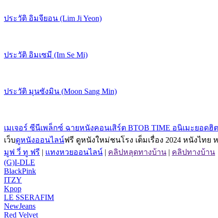
ประวัติ อิมจียอน (Lim Ji Yeon)
ประวัติ อิมเซมี (Im Se Mi)
ประวัติ มุนซังมิน (Moon Sang Min)
เมเจอร์ ซีนีเพล็กซ์ ฉายหนังคอนเสิร์ต BTOB TIME อนิเมะยอดฮิต
เว็บ
ดูหนังออนไลน์
ฟรี ดูหนังใหม่ชนโรง เต็มเรื่อง 2024 หนังไทย 
มูฟ วี่ ทู ฟรี
|
แทงหวยออนไลน์
|
คลิปหลุดทางบ้าน
|
คลิปทางบ้าน
(G)I-DLE
BlackPink
ITZY
Kpop
LE SSERAFIM
NewJeans
Red Velvet