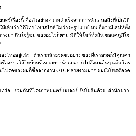
ง
รื่องนี้ คือตัวอย่างความสำเร็จจากการนำเสนอสิ่งที่เป็นวิถี
เห็นว่า วิถีไทย ไทยสไตล์ ไม่ว่าจะรูปแบบไหน ก็ต่างมีเสน่ห์ทั้ง
งมา กินใจผู้ชม ของอะไรก็ตาม มีดีให้โชว์ทั้งนั้น ขอแค่ภูมิใจ
ก
งไทยอยู่แล้ว ถ้าเรากล้าอวดซะอย่าง ของที่เราอวดก็มีคุณค่า
ต่เรื่องราววิถีไทบ้านที่เขาอยากนำเสนอ ก็ไปถึงคนอื่นๆ แล้ว ใคร
ยกาแฟใบโปรดของผมก็ซื้อจากงาน OTOP สวยงามมาก ผมยังโพสต์อวด
หร่อ ร่วมกันที่โรงภาพยนตร์ เมเจอร์ รัชโยธินด้วย.-สำนักข่าว