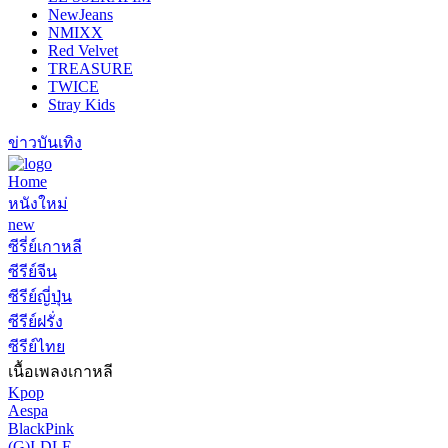
NewJeans
NMIXX
Red Velvet
TREASURE
TWICE
Stray Kids
ข่าวบันเทิง
Home
หนังใหม่
new
ซีรี่ย์เกาหลี
ซีรีย์จีน
ซีรีย์ญี่ปุ่น
ซีรีย์ฝรั่ง
ซีรีย์ไทย
เนื้อเพลงเกาหลี
Kpop
Aespa
BlackPink
(G)I-DLE