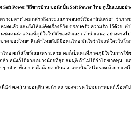
จ Soft Power วิถีชาวบ้าน ขอนักปั้น Soft Power ไทย ดูเป็นแบบอย่า
งมหาดไทย กล่าวถึงกระแสภาพยนตร์เรื่อง “สัปเหร่อ” ว่าภาพยนตร์เ
ดแล้ว และยังให้แง่คิดเรื่องชีวิต ครอบครัว ความรัก ไว้ด้วย ทำให้
ื่นชมคนนำเสนอที่ภูมิใจในวิถีของตัวเอง กล้านำเสนอ อย่างตรงไปตร
็ดขาด ของไทยๆ สินค้าไทยกับฝีมือคนไทย มั่นใจว่าไม่แพ้ใครในโล
ไทย ผมใส่โชว์เลย เพราะสวย ผมก็เป็นคนที่ภาคภูมิใจในการใช้ขอ
กล้า หนังก็ได้ฉาย อย่างน้อยที่สุด สมมุติ ถ้าไม่ได้กำไร ขาดทุน แ
งกล้าๆ กลัวๆ ที่แย่กว่าคือด้อยค่ากันเอง แบบนั้น ไปไม่รอด ถ้ว
นี้(24 ต.ค.) นายอนุทิน จะนำ สส.ของพรรค ไปชมภาพยนต์เรื่องสัปเ