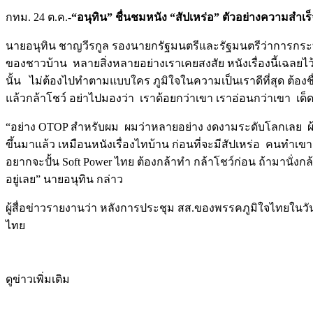
กทม. 24 ต.ค.-
“อนุทิน” ชื่นชมหนัง “สัปเหร่อ” ตัวอย่างความสำเร็
นายอนุทิน ชาญวีรกูล รองนายกรัฐมนตรีและรัฐมนตรีว่าการกระทรว
ของชาวบ้าน หลายสิ่งหลายอย่างเราเคยสงสัย หนังเรื่องนี้เฉลยไว้หม
นั้น ไม่ต้องไปทำตามแบบใคร ภูมิใจในความเป็นเราดีที่สุด ต้องช
แล้วกล้าโชว์ อย่าไปมองว่า เราด้อยกว่าเขา เราอ่อนกว่าเขา เด
“อย่าง OTOP สำหรับผม ผมว่าหลายอย่าง งดงามระดับโลกเลย ผ้า
ขึ้นมาแล้ว เหมือนหนังเรื่องไทบ้าน ก่อนที่จะมีสัปเหร่อ คนทำเขา
อยากจะปั้น Soft Power ไทย ต้องกล้าทำ กล้าโชว์ก่อน ถ้ามานั่
อยู่เลย” นายอนุทิน กล่าว
ผู้สื่อข่าวรายงานว่า หลังการประชุม สส.ของพรรคภูมิใจไทยในวัน
ไทย
ดูข่าวเพิ่มเติม